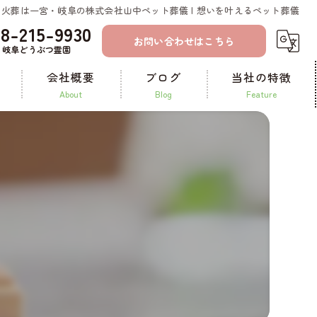
火葬は一宮・岐阜の株式会社山中ペット葬儀 | 想いを叶えるペット葬儀
58-215-9930
お問い合わせはこちら
岐阜どうぶつ霊園
会社概要
ブログ
当社の特徴
about
blog
feature
コラム
一宮のペット火葬
ペット霊園
ペット葬儀
納骨
供養