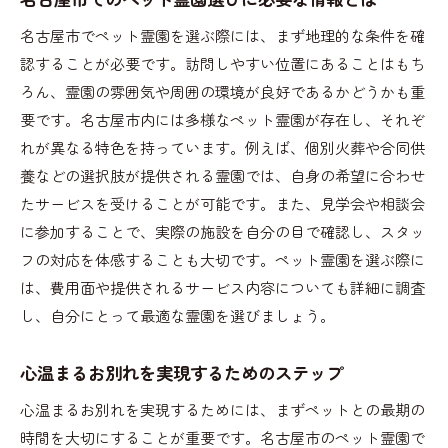
葬儀プランの選び方とカスタマイズの可能性
名古屋市でペット霊園を選ぶ際には、まず地理的な条件を確
飼い主の声から学ぶ、ペット葬儀の選び方
認することが必要です。訪問しやすい位置にあることはもち
名古屋市のペット霊園で利用できる付帯サービ
ろん、霊園の雰囲気や周囲の環境が良好であるかどうかも重
ス
要です。名古屋市内には多様なペット霊園が存在し、それぞ
お別れのセレモニーで大切にすべきこと
れが異なる特色を持っています。例えば、個別火葬や合同供
ペット霊園見学で名古屋市の飼い主が知っておくべ
養などの選択肢が提供される霊園では、自身の希望に合わせ
きこと
たサービスを受けることが可能です。また、見学会や相談会
に参加することで、実際の施設を自分の目で確認し、スタッ
見学前に準備しておくべき質問リスト
フの対応を体感することも大切です。ペット霊園を選ぶ際に
ペット霊園の見学時に確認するべき施設設備
は、費用面や提供されるサービス内容についても詳細に調査
名古屋市内のペット霊園見学の予約方法
し、自分にとって最適な霊園を選びましょう。
見学後の感想を比較する方法
見学で感じた安心感がもたらす決断力
心温まるお別れを実現するためのステップ
見学時の服装や持ち物についてのアドバイス
心温まるお別れを実現するためには、まずペットとの最期の
名古屋市のペット霊園で見つける安心と信頼の葬儀
時間を大切にすることが重要です。名古屋市のペット霊園で