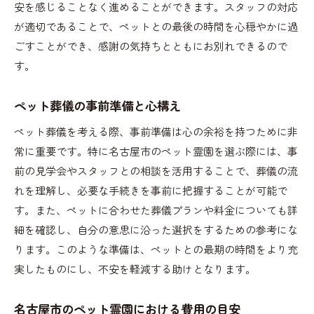
安を感じることなく進めることができます。スタッフの対応
名古屋市でのペット霊園選びの落とし穴
が適切であることで、ペットとの最後の時間を心穏やかに過
ペット霊園選びの前に確認するべき契約内容
ごすことができ、感謝の気持ちとともにお別れできるので
見学時に注意したいスタッフの対応面
す。
名古屋市内でのペット葬儀の予約の流れ
ペットのための理想的な最期を考えるヒント
ペット葬儀の事前準備と心構え
ペット霊園で心温まる名古屋市のペット葬儀ガイド
ペット葬儀を考える際、事前準備は心の余裕を持つために非
ペット葬儀ガイドとして知っておくべき基礎知
常に重要です。特に名古屋市のペット霊園を選ぶ際には、事
識
前の見学会やスタッフとの相談を活用することで、葬儀の流
名古屋市内のペット霊園での葬儀の流れ
れを理解し、必要な手続きを事前に把握することが可能で
ペット葬儀をより心に残るものにするための工
す。また、ペットに合わせた葬儀プランや料金についても詳
夫
細を確認し、自分の意思に沿った選択をするための参考にな
ります。このような準備は、ペットとの最期の時間をより充
名古屋市でのペット葬儀に関する口コミ評価
実したものにし、不安を軽減する助けとなります。
ペット霊園選びでの地域性を考慮した選択
名古屋市での心温まるお別れを叶えるためのポ
名古屋市のペット霊園における費用の目安