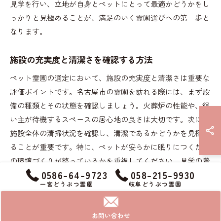
見学を行い、立地が自身とペットにとって最適かどうかをし
っかりと見極めることが、満足のいく霊園選びへの第一歩と
なります。
施設の充実度と清潔さを確認する方法
ペット霊園の選定において、施設の充実度と清潔さは重要な
評価ポイントです。名古屋市の霊園を訪れる際には、まず設
備の種類とその状態を確認しましょう。火葬炉の性能や、飼
い主が待機するスペースの居心地の良さは大切です。次に、
施設全体の清掃状況を確認し、清潔であるかどうかを見極め
ることが重要です。特に、ペットが安らかに眠りにつくため
の環境づくりが整っているかを重視してください。見学の際
0586-64-9723
058-215-9930
はスタッフに質問し、どのようなメンテナンスが行われてい
一宮どうぶつ霊園
岐阜どうぶつ霊園
るかを確認することもおすすめします。これらの情報をもと
に、信頼できるペット霊園を選ぶことで、大切なペットとの
お問い合わせ
最期の時間を心地よく過ごせるようになるでしょう。