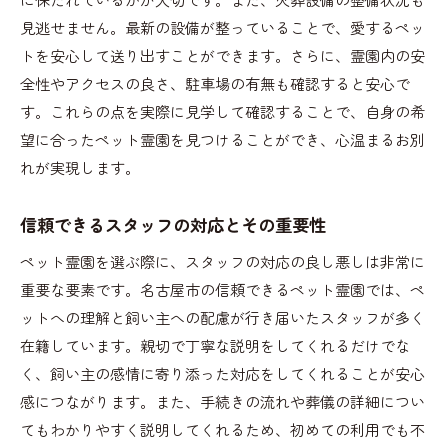
名古屋市での評判良いペット霊園の見つけ方
見逃せません。最新の設備が整っていることで、愛するペッ
ペット霊園選びにおける直感の重要性
トを安心して送り出すことができます。さらに、霊園内の安
全性やアクセスの良さ、駐車場の有無も確認すると安心で
ペット霊園選びで参考にするべき情報源
す。これらの点を実際に見学して確認することで、自身の希
名古屋市ペット霊園選びで大切にしたい5つのポイ
望に合ったペット霊園を見つけることができ、心温まるお別
ント
れが実現します。
ペット霊園選びで重視すべき立地条件
施設の充実度と清潔さを確認する方法
信頼できるスタッフの対応とその重要性
スタッフの対応の良さがもたらす安心感
ペット霊園を選ぶ際に、スタッフの対応の良し悪しは非常に
ペット霊園の料金体系とその透明性
重要な要素です。名古屋市の信頼できるペット霊園では、ペ
名古屋市での葬儀後のサポート体制
ットへの理解と飼い主への配慮が行き届いたスタッフが多く
心温まるお別れを実現するためのユーザー体験
在籍しています。親切で丁寧な説明をしてくれるだけでな
名古屋市でペット霊園を選ぶ際の注意点と見学の重
く、飼い主の感情に寄り添った対応をしてくれることが安心
要性
感につながります。また、手続きの流れや葬儀の詳細につい
ペット霊園見学が重要である理由
てもわかりやすく説明してくれるため、初めての利用でも不