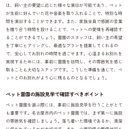
サービス
は、飼い主の要望に応じた様々な演出が可能であり、ペット
信頼できるペット霊園の特徴とは
が生前に好んでいた花や音楽を取り入れることで、特別な時
ペット葬儀のプロが提供するサポート内容
間を演出することができます。また、家族全員で感謝の言葉
名古屋市のペット霊園で利用できる追加サービ
を贈り合う時間を設けることで、ペットへの愛情を再確認す
ス
ることができるでしょう。霊園のスタッフは、飼い主の希望
を丁寧にヒアリングし、最適なプランを提案してくれるの
飼い主の口コミから見える優良霊園の選び方
で、安心してお別れの時間を過ごせます。心温まるお別れを
ペット霊園選びで重視すべき安全性
実現するためには、事前に霊園を訪問し、その雰囲気を感じ
名古屋市におけるペット霊園の評判を調べる方
取ることも大切なステップです。こうした準備を通じて、ペ
法
ットとのお別れがより心に残るものとなるでしょう。
ペット霊園選びで失敗しない名古屋市の飼い主のた
めのガイド
ペット霊園の施設見学で確認すべきポイント
ペット霊園選びの失敗談から学ぶ教訓
ペット霊園を選ぶ際には、事前に施設見学を行うことがとて
名古屋市でペット葬儀を成功させるためのチェ
も重要です。名古屋市内のペット霊園では、まず第一に施設
ックリスト
の雰囲気を確認しましょう。落ち着いた環境であるか、清潔
ペット霊園の選択で避けるべき落とし穴
に保たれているかが大切です。また、火葬設備の整備状況も