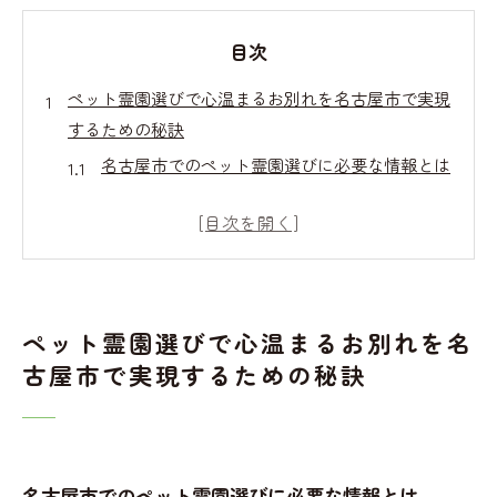
目次
ペット霊園選びで心温まるお別れを名古屋市で実現
するための秘訣
名古屋市でのペット霊園選びに必要な情報とは
心温まるお別れを実現するためのステップ
ペット霊園の施設見学で確認すべきポイント
信頼できるスタッフの対応とその重要性
ペット葬儀の事前準備と心構え
ペット霊園選びで心温まるお別れを名
名古屋市のペット霊園における費用の目安
古屋市で実現するための秘訣
名古屋市でのペット葬儀選び心に残るお別れのため
の重要ポイント
ペット葬儀の種類とその特徴
名古屋市のペット葬儀に関する法的事項
名古屋市でのペット霊園選びに必要な情報とは