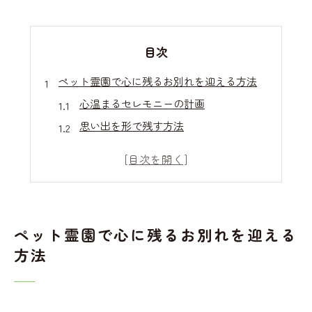
目次
ペット霊園で心に残るお別れを迎える方法
心温まるセレモニーの計画
思い出を形で残す方法
ペット霊園での葬儀の流れ
家族参加型の葬儀のすすめ
個別火葬と合同火葬の選択肢
心に寄り添うスタッフの役割
ペット霊園で心に残るお別れを迎える
愛知県名古屋市中村区のペット霊園の魅力
方法
地元ならではのアットホームな雰囲気
自然に囲まれた安らぎの空間
最新の設備で安心の葬儀