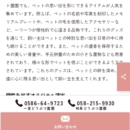
ト霊園でも、ペットの思い出を形にできるアイテムが人気を
集めています。例えば、ペットの名前や写真を刻印したメモ
リアルプレートや、ペットの毛を使用したアクセサリーな
ど、一つ一つが個性的で心温まる品物です。これらのグッズ
を通じて、飼い主はペットとの特別な思い出を日常の中に持
ち続けることができます。また、ペットの遺骨を保存するた
めの美しい骨壷や、手元供養のための小さな置物なども用意
されており、様々な形でペットを偲ぶことができるよう工夫
されています。これらのグッズは、ペットとの絆を深め、永
遠に心に残る思い出として飼い主を支えてくれます。
個性を出すオリジナル演出
0586-64-9723
058-215-9930
愛知県名古屋市中村区のペット霊園では、ペット葬儀におい
一宮どうぶつ霊園
岐阜どうぶつ霊園
て個性を尊重したオリジナル演出が可能です。ペットは家族
の一員として特別な存在であり、その個性を反映した演出が
お問い合わせ