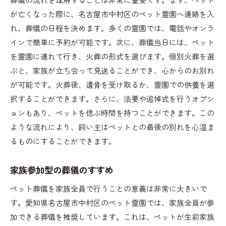
ペットと飼い主の絆を深める方法
が亡くなった際に、名古屋市中村区のペット霊園へ連絡を入
特別な思い出を残す手法
れ、葬儀の日程を決めます。多くの霊園では、電話やオンラ
インで簡単に予約が可能です。次に、葬儀当日には、ペット
音楽や映像を使った感動の演出
を霊園に連れて行き、火葬の形式を選びます。個別火葬を選
アクセス便利な中村区のペット霊園
ぶと、家族が立ち会って見送ることができ、心からのお別れ
公共交通機関からのアクセス
が可能です。火葬後、遺骨を受け取るか、霊園での供養を選
駐車場の有無とその利便性
択することができます。さらに、法要や追悼式を行うオプシ
緊急時の対応力
ョンもあり、ペットを偲ぶ時間を持つことができます。この
周辺施設との連携サービス
ような流れにより、飼い主はペットとの最後の別れを心温ま
安心の24時間対応体制
るものにすることができます。
訪れやすい環境づくり
家族参加型の葬儀のすすめ
最期の時間を大切にするためのペット葬儀
ペットとの最後の瞬間をどう過ごすか
ペット葬儀を家族全員で行うことの意義は非常に大きいで
す。愛知県名古屋市中村区のペット霊園では、家族全員が参
葬儀の準備と心構え
加できる葬儀を推奨しています。これは、ペットが生前家族
家族のサポートをしっかりと