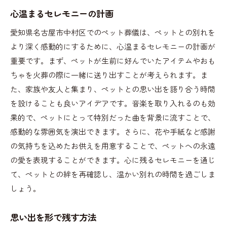
地域に密着したサポート体制
心温まるセレモニーの計画
アクセスの良さと駐車場の完備
愛知県名古屋市中村区でのペット葬儀は、ペットとの別れを
多様な宗教・文化に対応可能
より深く感動的にするために、心温まるセレモニーの計画が
地域に根ざした温かみのあるペット葬儀とは
重要です。まず、ペットが生前に好んでいたアイテムやおも
ちゃを火葬の際に一緒に送り出すことが考えられます。ま
地元の伝統を活かした葬儀
た、家族や友人と集まり、ペットとの思い出を語り合う時間
地域の花を使った華やかな祭壇
を設けることも良いアイデアです。音楽を取り入れるのも効
地元風習を取り入れた供養祭
果的で、ペットにとって特別だった曲を背景に流すことで、
飼い主とペットの思い出を大切に
感動的な雰囲気を演出できます。さらに、花や手紙など感謝
地域コミュニティとの連携
の気持ちを込めたお供えを用意することで、ペットへの永遠
心に残るメモリアルサービス
の愛を表現することができます。心に残るセレモニーを通じ
理想のペット霊園を選ぶポイント
て、ペットとの絆を再確認し、温かい別れの時間を過ごしま
しょう。
施設の充実度をチェック
スタッフの対応力を見極める
思い出を形で残す方法
口コミや評判をリサーチ