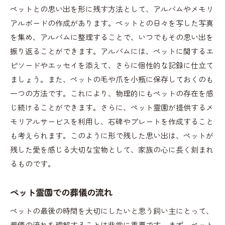
ペットとの思い出を形に残す方法として、アルバムやメモリ
提供されるサービスの種類
アルボードの作成があります。ペットとの日々を写した写真
費用の透明性と支払いプラン
を集め、アルバムに整理することで、いつでもその思い出を
見学時の確認ポイント
振り返ることができます。アルバムには、ペットに関するエ
地元の伝統を活かした中村区のペット葬儀
ピソードやエッセイを添えて、さらに個性的な記録に仕立て
地域の伝統行事との融合
ましょう。また、ペットの毛や爪を小瓶に保存しておくのも
中村区特有の供養スタイル
一つの方法です。これにより、物理的にもペットの存在を感
伝統的な儀式と現代的アプローチ
じ続けることができます。さらに、ペット霊園が提供するメ
モリアルサービスを利用し、石碑やプレートを作成すること
地域の祭りを利用した葬儀プラン
も考えられます。このように形で残した思い出は、ペットが
住民参加型の供養イベント
残した愛を感じる大切な宝物として、家族の心に長く刻まれ
歴史ある霊園の背景と魅力
るものです。
ペット霊園が提供する特別なセレモニー
オーダーメイドの葬儀プラン
ペット霊園での葬儀の流れ
メモリアルグッズの紹介
ペットの最後の時間を大切にしたいと思う飼い主にとって、
個性を出すオリジナル演出
葬儀の流れを理解することは非常に重要です。まず、ペット