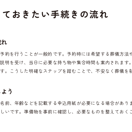
ペット霊園の信頼性を見抜くチェックリスト
っておきたい手続きの流れ
見学や相談で確認すべきペット霊園の特徴
安心して任せられるペット霊園選びの秘訣
最後のお別れを納得できる形で迎えるために
流れ
ペット霊園で納得できるお別れを実現する方法
で予約を行うことが一般的です。予約時には希望する葬儀方法
心に残る葬儀を叶えるためのポイント解説
て説明を受け、当日に必要な持ち物や集合時間も案内されます
ペット霊園のサポートを活用する利点とは
ます。こうした明確なステップを踏むことで、不安なく葬儀を
家族で考える納得できるお別れの手順と配慮
大切な時間をペット霊園で守るための工夫
しよう
や名前、年齢などを記載する申込用紙が必要になる場合があり
ましいです。準備物を事前に確認し、必要なものを整えておく