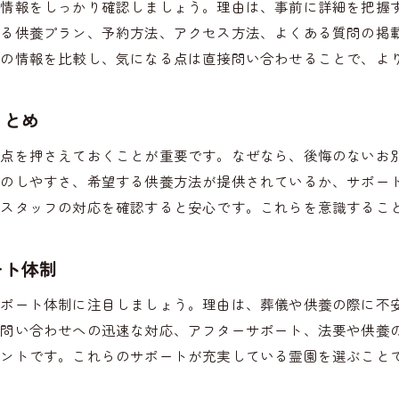
な情報をしっかり確認しましょう。理由は、事前に詳細を把握
葬儀当日に慌てないための事前チェックリスト
きる供養プラン、予約方法、アクセス方法、よくある質問の掲
家族で話し合うペット霊園の利用ポイント
らの情報を比較し、気になる点は直接問い合わせることで、よ
葬儀前に確認したいペット霊園の手続き内容
心穏やかに見送るための準備と配慮を紹介
まとめ
火葬や納骨に関する素朴な疑問を解決
ペット霊園での火葬方法と納骨の選択肢
意点を押さえておくことが重要です。なぜなら、後悔のないお
スのしやすさ、希望する供養方法が提供されているか、サポー
火葬時に気をつけたいペット霊園のマナー
やスタッフの対応を確認すると安心です。これらを意識するこ
納骨やお骨の取り扱いに関する基礎知識
ペット霊園での副葬品制限や持ち込み注意点
ート体制
よくある疑問に答えるペット霊園の火葬解説
信頼できるペット霊園の選び方と比較ポイント
サポート体制に注目しましょう。理由は、葬儀や供養の際に不
、問い合わせへの迅速な対応、アフターサポート、法要や供養
ペット霊園の比較で重視すべき選択基準とは
イントです。これらのサポートが充実している霊園を選ぶこと
口コミや評判の見極め方を解説
サービス内容や施設の違いを徹底比較