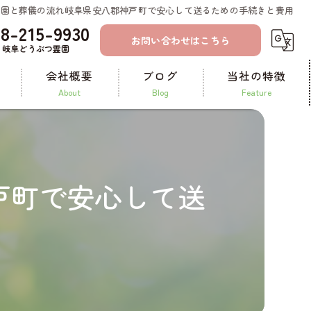
霊園と葬儀の流れ岐阜県安八郡神戸町で安心して送るための手続きと費用
58-215-9930
お問い合わせはこちら
岐阜どうぶつ霊園
会社概要
ブログ
当社の特徴
about
blog
feature
コラム
一宮のペット火葬
ペット霊園
戸町で安心して送
ペット葬儀
納骨
供養