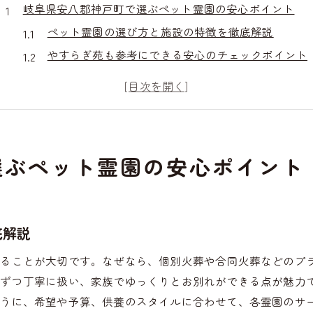
岐阜県安八郡神戸町で選ぶペット霊園の安心ポイント
ペット霊園の選び方と施設の特徴を徹底解説
やすらぎ苑も参考にできる安心のチェックポイント
ペット霊園の供養方法と信頼性を見極めるコツ
ホームページで確認したいペット霊園の情報
神戸町でペット霊園を選ぶ際の注意点まとめ
ペット霊園比較で重視すべき安心サポート体制
選ぶペット霊園の安心ポイント
ペット霊園利用時に知っておきたい手続きの流れ
ペット霊園利用の予約から当日までの流れ
手続き時に必要な書類や準備物を確認しよう
底解説
ペット霊園の手続きで多い質問とその答え
することが大切です。なぜなら、個別火葬や合同火葬などのプ
スムーズな利用のために知るべきポイント
体ずつ丁寧に扱い、家族でゆっくりとお別れができる点が魅力
ペット霊園で安心して手続きを進めるために
ように、希望や予算、供養のスタイルに合わせて、各霊園のサ
葬儀を検討するなら押さえたい費用と注意点