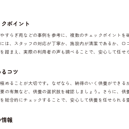
ペット霊園の葬儀費用の目安と選び方ガイド
想定外の費用を防ぐための注意ポイント
ックポイント
ペット霊園で納得できる見積もりを得る方法
、やすらぎ苑などの事例を参考に、複数のチェックポイントを
費用に含まれるサービス内容の確認が重要
的には、スタッフの対応が丁寧か、施設内が清潔であるか、口
ペット霊園選びで後悔しないための費用比較法
らを踏まえ、実際の利用者の声も調べることで、安心して任せ
思い出を大切にするペット霊園での供養方法とは
ペット霊園で選べる多様な供養方法の特徴
めるコツ
家族で選ぶペット霊園の納骨や供養の形
見極めることが大切です。なぜなら、納得のいく供養ができる
心に残るペット霊園での思い出の作り方
法要の有無など、供養の選択肢を確認しましょう。さらに、供
ペット霊園で供養を大切にするための工夫
らを総合的にチェックすることで、安心して供養を任せられる
大切な思い出を守るペット霊園の供養ポイント
心穏やかに見送るための葬儀準備ガイド
の情報
ペット霊園利用前に知るべき準備の全体像