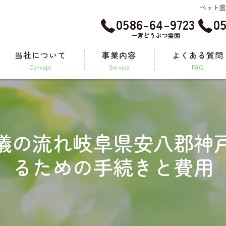
ペット
0586-64-9723
0
一宮どうぶつ霊園
当社について
事業内容
よくある質問
concept
service
FAQ
メモリアルグッズ
儀の流れ岐阜県安八郡神
るための手続きと費用