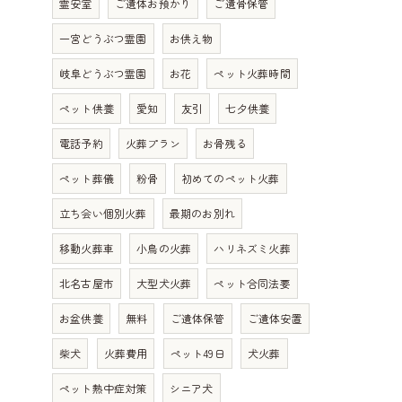
霊安室
ご遺体お預かり
ご遺骨保管
一宮どうぶつ霊園
お供え物
岐阜どうぶつ霊園
お花
ペット火葬時間
ペット供養
愛知
友引
七夕供養
電話予約
火葬プラン
お骨残る
ペット葬儀
粉骨
初めてのペット火葬
立ち会い個別火葬
最期のお別れ
移動火葬車
小鳥の火葬
ハリネズミ火葬
北名古屋市
大型犬火葬
ペット合同法要
お盆供養
無料
ご遺体保管
ご遺体安置
柴犬
火葬費用
ペット49日
犬火葬
ペット熱中症対策
シニア犬