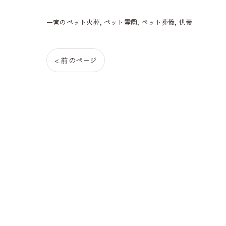
一宮のペット火葬
ペット霊園
ペット葬儀
供養
< 前のページ