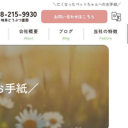
＼亡くなったペットちゃんへのお手紙／
58-215-9930
お問い合わせはこちら
岐阜どうぶつ霊園
会社概要
ブログ
当社の特徴
about
blog
feature
コラム
一宮のペット火葬
ペット霊園
お手紙／
ペット葬儀
納骨
供養