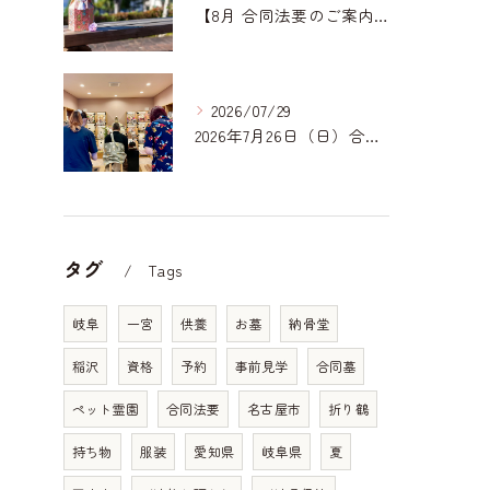
【8月 合同法要のご案内】
2026/07/29
2026年7月26日（日）合同法要ご報告｜一宮どうぶつ霊園
タグ
Tags
岐阜
一宮
供養
お墓
納骨堂
稲沢
資格
予約
事前見学
合同墓
ペット霊園
合同法要
名古屋市
折り鶴
持ち物
服装
愛知県
岐阜県
夏