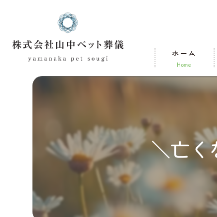
ホーム
home
＼亡く