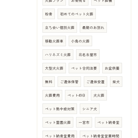
火葬プラン
お骨残る
ペット葬儀
粉骨
初めてのペット火葬
立ち会い個別火葬
最期のお別れ
移動火葬車
小鳥の火葬
ハリネズミ火葬
北名古屋市
大型犬火葬
ペット合同法要
お盆供養
無料
ご遺体保管
ご遺体安置
柴犬
火葬費用
ペット49日
犬火葬
ペット熱中症対策
シニア犬
ペット霊園火葬
一宮市
ペット納骨堂
ペット納骨堂費用
ペット納骨堂営業時間