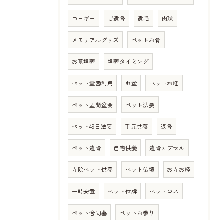
コーギー
ご遺骨
遺毛
肉球
メモリアルグッズ
ペットお骨
お墓埋葬
埋葬タイミング
ペット霊園利用
お盆
ペットお経
ペット盂蘭盆会
ペット法要
ペット49日法要
手元供養
返骨
ペット遺骨
自宅供養
遺骨カプセル
寺院ペット供養
ペット仏壇
お寺お経
一時安置
ペット位牌
ペットロス
ペット合同墓
ペットお参り