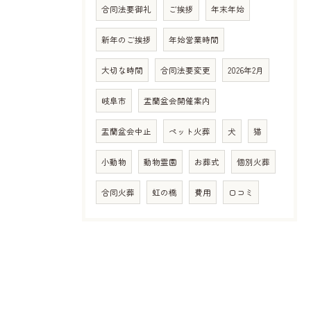
合同法要御礼
ご挨拶
年末年始
新年のご挨拶
年始営業時間
大切な時間
合同法要変更
2026年2月
岐阜市
盂蘭盆会開催案内
盂蘭盆会中止
ペット火葬
犬
猫
小動物
動物霊園
お葬式
個別火葬
合同火葬
虹の橋
費用
口コミ