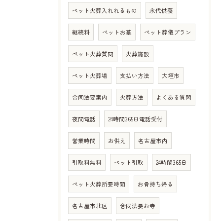
ペット火葬入れれるもの
永代供養
継続料
ペットお墓
ペット葬儀プラン
ペット火葬質問
火葬施設
ペット火葬場
支払い方法
大垣市
合同法要案内
火葬方法
よくある質問
夜間電話
24時間365日電話受付
営業時間
お供え
名古屋市内
引取料無料
ペット引取
24時間365日
ペット火葬所要時間
お骨持ち帰る
名古屋市北区
合同法要お寺