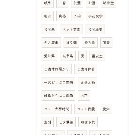
岐阜
一宮
供養
お墓
納骨堂
稲沢
資格
予約
事前見学
合同墓
ペット霊園
合同法要
名古屋市
折り鶴
持ち物
服装
愛知県
岐阜県
夏
霊安室
ご遺体お預かり
ご遺骨保管
一宮どうぶつ霊園
お供え物
岐阜どうぶつ霊園
お花
ペット火葬時間
ペット供養
愛知
友引
七夕供養
電話予約