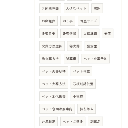
合同墓埋葬
大切なペット
感謝
お庭埋葬
困り事
骨壺サイズ
骨壺目安
骨壺選択
火葬準備
安置
火葬方法選択
猫火葬
猫安置
猫火葬方法
猫葬儀
ペット火葬予約
ペット火葬日時
ペット体重
ペット火葬方法
石板刻銘供養
ペット永代供養
小牧市
ペット合同法要案内
持ち帰る
台風状況
ペットご遺骨
副葬品