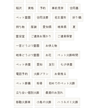
稲沢
資格
予約
事前見学
合同墓
ペット霊園
合同法要
名古屋市
折り鶴
持ち物
服装
愛知県
岐阜県
夏
霊安室
ご遺体お預かり
ご遺骨保管
一宮どうぶつ霊園
お供え物
岐阜どうぶつ霊園
お花
ペット火葬時間
ペット供養
愛知
友引
七夕供養
電話予約
火葬プラン
お骨残る
ペット葬儀
粉骨
初めてのペット火葬
立ち会い個別火葬
最期のお別れ
移動火葬車
小鳥の火葬
ハリネズミ火葬