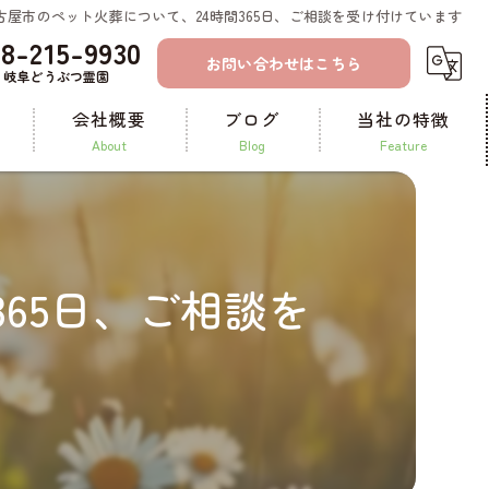
古屋市のペット火葬について、24時間365日、ご相談を受け付けています
58-215-9930
お問い合わせはこちら
岐阜どうぶつ霊園
会社概要
ブログ
当社の特徴
about
blog
feature
コラム
一宮のペット火葬
ペット霊園
65日、ご相談を
ペット葬儀
納骨
供養