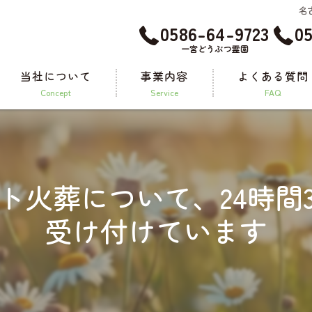
名
0586-64-9723
0
一宮どうぶつ霊園
当社について
事業内容
よくある質問
concept
service
FAQ
メモリアルグッズ
ト火葬について、24時間3
受け付けています