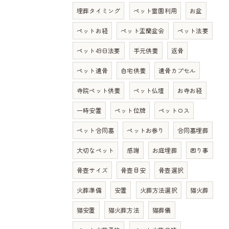
埋葬タイミング
ペット霊園利用
お盆
ペットお経
ペット盂蘭盆会
ペット法要
ペット49日法要
手元供養
返骨
ペット遺骨
自宅供養
遺骨カプセル
寺院ペット供養
ペット仏壇
お寺お経
一時安置
ペット位牌
ペットロス
ペット合同墓
ペットお参り
合同墓埋葬
大切なペット
感謝
お庭埋葬
困り事
骨壺サイズ
骨壺目安
骨壺選択
火葬準備
安置
火葬方法選択
猫火葬
猫安置
猫火葬方法
猫葬儀