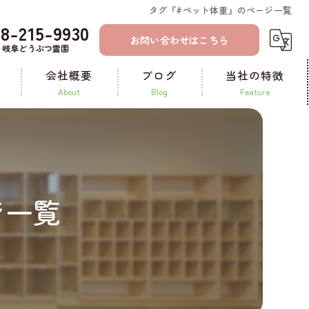
タグ『#ペット体重』のページ一覧
58-215-9930
お問い合わせはこちら
岐阜どうぶつ霊園
会社概要
ブログ
当社の特徴
about
blog
feature
コラム
一宮のペット火葬
ペット霊園
ジ一覧
ペット葬儀
納骨
供養