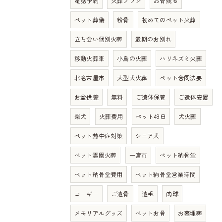
電話予約
火葬プラン
お骨残る
ペット葬儀
粉骨
初めてのペット火葬
立ち会い個別火葬
最期のお別れ
移動火葬車
小鳥の火葬
ハリネズミ火葬
北名古屋市
大型犬火葬
ペット合同法要
お盆供養
無料
ご遺体保管
ご遺体安置
柴犬
火葬費用
ペット49日
犬火葬
ペット熱中症対策
シニア犬
ペット霊園火葬
一宮市
ペット納骨堂
ペット納骨堂費用
ペット納骨堂営業時間
コーギー
ご遺骨
遺毛
肉球
メモリアルグッズ
ペットお骨
お墓埋葬