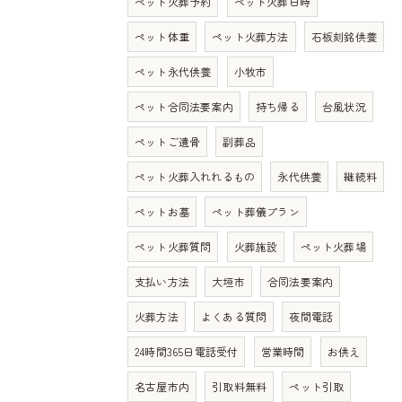
ペット火葬予約
ペット火葬日時
ペット体重
ペット火葬方法
石板刻銘供養
ペット永代供養
小牧市
ペット合同法要案内
持ち帰る
台風状況
ペットご遺骨
副葬品
ペット火葬入れれるもの
永代供養
継続料
ペットお墓
ペット葬儀プラン
ペット火葬質問
火葬施設
ペット火葬場
支払い方法
大垣市
合同法要案内
火葬方法
よくある質問
夜間電話
24時間365日電話受付
営業時間
お供え
名古屋市内
引取料無料
ペット引取