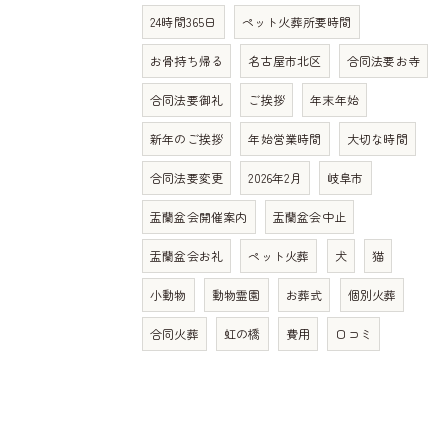
24時間365日
ペット火葬所要時間
お骨持ち帰る
名古屋市北区
合同法要お寺
合同法要御礼
ご挨拶
年末年始
新年のご挨拶
年始営業時間
大切な時間
合同法要変更
2026年2月
岐阜市
盂蘭盆会開催案内
盂蘭盆会中止
盂蘭盆会お礼
ペット火葬
犬
猫
小動物
動物霊園
お葬式
個別火葬
合同火葬
虹の橋
費用
口コミ