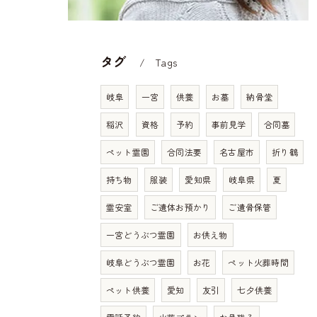
タグ
Tags
岐阜
一宮
供養
お墓
納骨堂
稲沢
資格
予約
事前見学
合同墓
ペット霊園
合同法要
名古屋市
折り鶴
持ち物
服装
愛知県
岐阜県
夏
霊安室
ご遺体お預かり
ご遺骨保管
一宮どうぶつ霊園
お供え物
岐阜どうぶつ霊園
お花
ペット火葬時間
ペット供養
愛知
友引
七夕供養