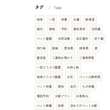
タグ
Tags
岐阜
一宮
供養
お墓
納骨堂
稲沢
資格
予約
事前見学
合同墓
ペット霊園
合同法要
名古屋市
折り鶴
持ち物
服装
愛知県
岐阜県
夏
霊安室
ご遺体お預かり
ご遺骨保管
一宮どうぶつ霊園
お供え物
岐阜どうぶつ霊園
お花
ペット火葬時間
ペット供養
愛知
友引
七夕供養
電話予約
火葬プラン
お骨残る
ペット葬儀
粉骨
初めてのペット火葬