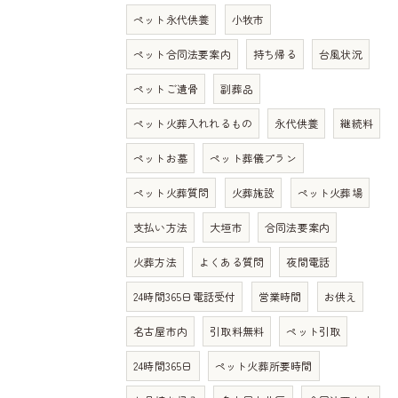
ペット永代供養
小牧市
ペット合同法要案内
持ち帰る
台風状況
ペットご遺骨
副葬品
ペット火葬入れれるもの
永代供養
継続料
ペットお墓
ペット葬儀プラン
ペット火葬質問
火葬施設
ペット火葬場
支払い方法
大垣市
合同法要案内
火葬方法
よくある質問
夜間電話
24時間365日電話受付
営業時間
お供え
名古屋市内
引取料無料
ペット引取
24時間365日
ペット火葬所要時間