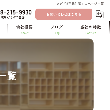
タグ『#手元供養』のページ一覧
58-215-9930
お問い合わせはこちら
岐阜どうぶつ霊園
会社概要
ブログ
当社の特徴
about
blog
feature
コラム
一宮のペット火葬
ペット霊園
一覧
ペット葬儀
納骨
供養