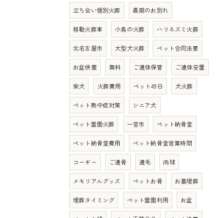
立ち会い個別火葬
最期のお別れ
移動火葬車
小鳥の火葬
ハリネズミ火葬
北名古屋市
大型犬火葬
ペット合同法要
お盆供養
無料
ご遺体保管
ご遺体安置
柴犬
火葬費用
ペット49日
犬火葬
ペット熱中症対策
シニア犬
ペット霊園火葬
一宮市
ペット納骨堂
ペット納骨堂費用
ペット納骨堂営業時間
コーギー
ご遺骨
遺毛
肉球
メモリアルグッズ
ペットお骨
お墓埋葬
埋葬タイミング
ペット霊園利用
お盆