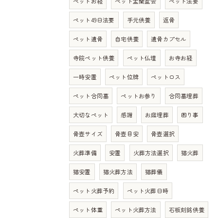
ペットお経
ペット盂蘭盆会
ペット法要
ペット49日法要
手元供養
返骨
ペット遺骨
自宅供養
遺骨カプセル
寺院ペット供養
ペット仏壇
お寺お経
一時安置
ペット位牌
ペットロス
ペット合同墓
ペットお参り
合同墓埋葬
大切なペット
感謝
お庭埋葬
困り事
骨壺サイズ
骨壺目安
骨壺選択
火葬準備
安置
火葬方法選択
猫火葬
猫安置
猫火葬方法
猫葬儀
ペット火葬予約
ペット火葬日時
ペット体重
ペット火葬方法
石板刻銘供養