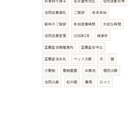
お骨持ち帰る
名古屋市北区
合同法要お寺
合同法要御礼
ご挨拶
年末年始
新年のご挨拶
年始営業時間
大切な時間
合同法要変更
2026年2月
岐阜市
盂蘭盆会開催案内
盂蘭盆会中止
盂蘭盆会お礼
ペット火葬
犬
猫
小動物
動物霊園
お葬式
個別火葬
合同火葬
虹の橋
費用
口コミ