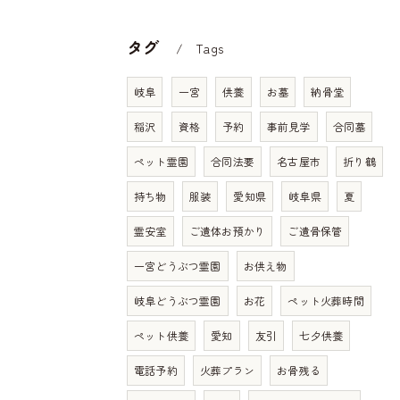
タグ
Tags
岐阜
一宮
供養
お墓
納骨堂
稲沢
資格
予約
事前見学
合同墓
ペット霊園
合同法要
名古屋市
折り鶴
持ち物
服装
愛知県
岐阜県
夏
霊安室
ご遺体お預かり
ご遺骨保管
一宮どうぶつ霊園
お供え物
岐阜どうぶつ霊園
お花
ペット火葬時間
ペット供養
愛知
友引
七夕供養
電話予約
火葬プラン
お骨残る