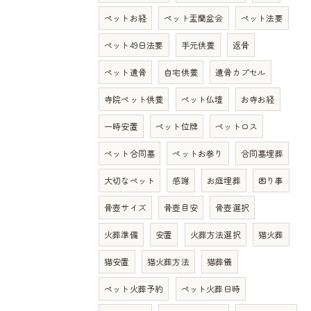
ペットお経
ペット盂蘭盆会
ペット法要
ペット49日法要
手元供養
返骨
ペット遺骨
自宅供養
遺骨カプセル
寺院ペット供養
ペット仏壇
お寺お経
一時安置
ペット位牌
ペットロス
ペット合同墓
ペットお参り
合同墓埋葬
大切なペット
感謝
お庭埋葬
困り事
骨壺サイズ
骨壺目安
骨壺選択
火葬準備
安置
火葬方法選択
猫火葬
猫安置
猫火葬方法
猫葬儀
ペット火葬予約
ペット火葬日時