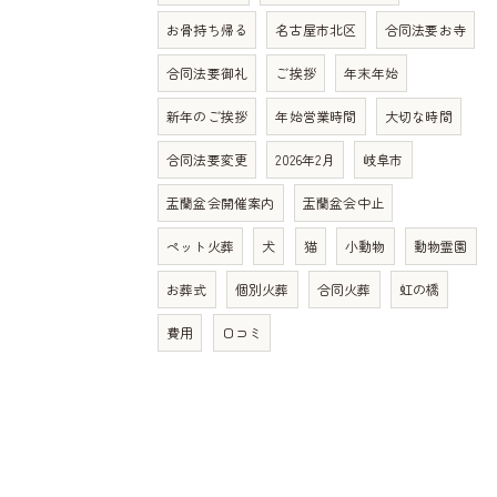
お骨持ち帰る
名古屋市北区
合同法要お寺
合同法要御礼
ご挨拶
年末年始
新年のご挨拶
年始営業時間
大切な時間
合同法要変更
2026年2月
岐阜市
盂蘭盆会開催案内
盂蘭盆会中止
ペット火葬
犬
猫
小動物
動物霊園
お葬式
個別火葬
合同火葬
虹の橋
費用
口コミ