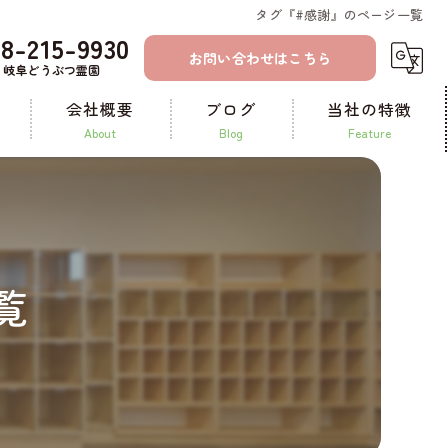
タグ『#感謝』のページ一覧
58-215-9930
お問い合わせはこちら
岐阜どうぶつ霊園
会社概要
ブログ
当社の特徴
about
blog
feature
コラム
一宮のペット火葬
ペット霊園
覧
ペット葬儀
納骨
供養