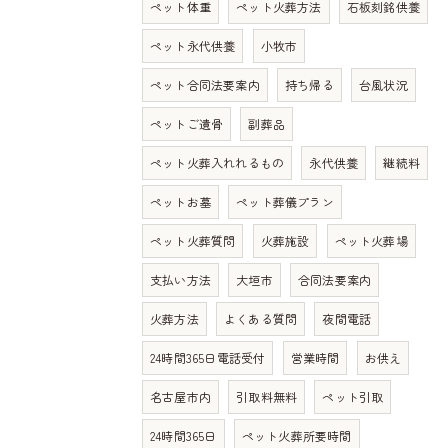
ペット体重
ペット火葬方法
石板刻銘供養
ペット永代供養
小牧市
ペット合同法要案内
持ち帰る
台風状況
ペットご遺骨
副葬品
ペット火葬入れれるもの
永代供養
継続料
ペットお墓
ペット葬儀プラン
ペット火葬質問
火葬施設
ペット火葬場
支払い方法
大垣市
合同法要案内
火葬方法
よくある質問
夜間電話
24時間365日電話受付
営業時間
お供え
名古屋市内
引取料無料
ペット引取
24時間365日
ペット火葬所要時間