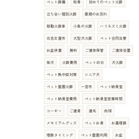
ペット葬儀
粉骨
初めてのペット火葬
立ち会い個別火葬
最期のお別れ
移動火葬車
小鳥の火葬
ハリネズミ火葬
北名古屋市
大型犬火葬
ペット合同法要
お盆供養
無料
ご遺体保管
ご遺体安置
柴犬
火葬費用
ペット49日
犬火葬
ペット熱中症対策
シニア犬
ペット霊園火葬
一宮市
ペット納骨堂
ペット納骨堂費用
ペット納骨堂営業時間
コーギー
ご遺骨
遺毛
肉球
メモリアルグッズ
ペットお骨
お墓埋葬
埋葬タイミング
ペット霊園利用
お盆