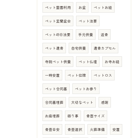
ペット霊園利用
お盆
ペットお経
ペット盂蘭盆会
ペット法要
ペット49日法要
手元供養
返骨
ペット遺骨
自宅供養
遺骨カプセル
寺院ペット供養
ペット仏壇
お寺お経
一時安置
ペット位牌
ペットロス
ペット合同墓
ペットお参り
合同墓埋葬
大切なペット
感謝
お庭埋葬
困り事
骨壺サイズ
骨壺目安
骨壺選択
火葬準備
安置