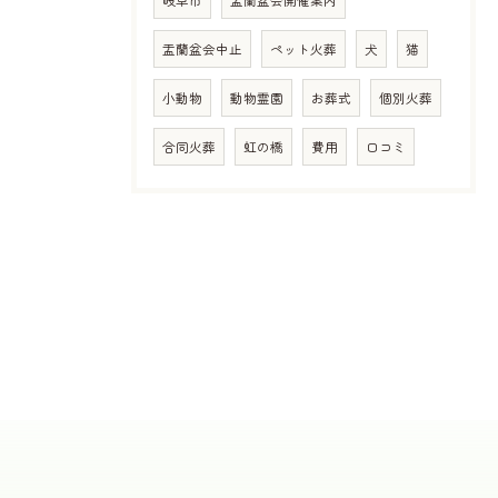
岐阜市
盂蘭盆会開催案内
盂蘭盆会中止
ペット火葬
犬
猫
小動物
動物霊園
お葬式
個別火葬
合同火葬
虹の橋
費用
口コミ