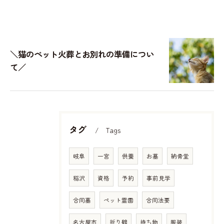
＼猫のペット火葬とお別れの準備につい
て／
タグ
Tags
岐阜
一宮
供養
お墓
納骨堂
稲沢
資格
予約
事前見学
合同墓
ペット霊園
合同法要
名古屋市
折り鶴
持ち物
服装