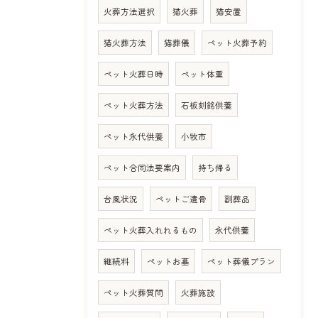
火葬方法選択
猫火葬
猫安置
猫火葬方法
猫葬儀
ペット火葬予約
ペット火葬日時
ペット体重
ペット火葬方法
石板刻銘供養
ペット永代供養
小牧市
ペット合同法要案内
持ち帰る
台風状況
ペットご遺骨
副葬品
ペット火葬入れれるもの
永代供養
継続料
ペットお墓
ペット葬儀プラン
ペット火葬質問
火葬施設