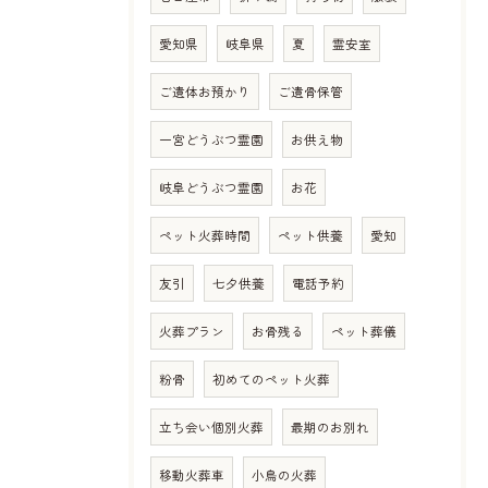
愛知県
岐阜県
夏
霊安室
ご遺体お預かり
ご遺骨保管
一宮どうぶつ霊園
お供え物
岐阜どうぶつ霊園
お花
ペット火葬時間
ペット供養
愛知
友引
七夕供養
電話予約
火葬プラン
お骨残る
ペット葬儀
粉骨
初めてのペット火葬
立ち会い個別火葬
最期のお別れ
移動火葬車
小鳥の火葬