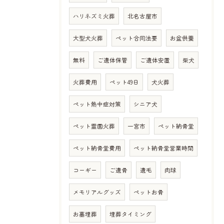
ハリネズミ火葬
北名古屋市
大型犬火葬
ペット合同法要
お盆供養
無料
ご遺体保管
ご遺体安置
柴犬
火葬費用
ペット49日
犬火葬
ペット熱中症対策
シニア犬
ペット霊園火葬
一宮市
ペット納骨堂
ペット納骨堂費用
ペット納骨堂営業時間
コーギー
ご遺骨
遺毛
肉球
メモリアルグッズ
ペットお骨
お墓埋葬
埋葬タイミング