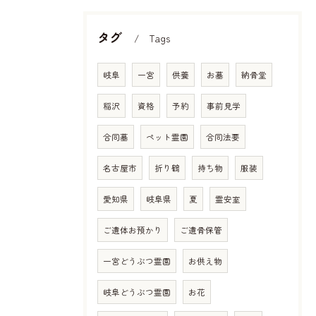
タグ
Tags
岐阜
一宮
供養
お墓
納骨堂
稲沢
資格
予約
事前見学
合同墓
ペット霊園
合同法要
名古屋市
折り鶴
持ち物
服装
愛知県
岐阜県
夏
霊安室
ご遺体お預かり
ご遺骨保管
一宮どうぶつ霊園
お供え物
岐阜どうぶつ霊園
お花