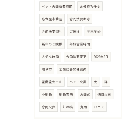
ペット火葬所要時間
お骨持ち帰る
名古屋市北区
合同法要お寺
合同法要御礼
ご挨拶
年末年始
新年のご挨拶
年始営業時間
大切な時間
合同法要変更
2026年2月
岐阜市
盂蘭盆会開催案内
盂蘭盆会中止
ペット火葬
犬
猫
小動物
動物霊園
お葬式
個別火葬
合同火葬
虹の橋
費用
口コミ