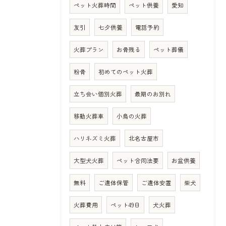
ペット火葬時間
ペット供養
愛知
友引
七夕供養
電話予約
火葬プラン
お骨残る
ペット葬儀
粉骨
初めてのペット火葬
立ち会い個別火葬
最期のお別れ
移動火葬車
小鳥の火葬
ハリネズミ火葬
北名古屋市
大型犬火葬
ペット合同法要
お盆供養
無料
ご遺体保管
ご遺体安置
柴犬
火葬費用
ペット49日
犬火葬