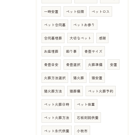
一時安置
ペット位牌
ペットロス
ペット合同墓
ペットお参り
合同墓埋葬
大切なペット
感謝
お庭埋葬
困り事
骨壺サイズ
骨壺目安
骨壺選択
火葬準備
安置
火葬方法選択
猫火葬
猫安置
猫火葬方法
猫葬儀
ペット火葬予約
ペット火葬日時
ペット体重
ペット火葬方法
石板刻銘供養
ペット永代供養
小牧市