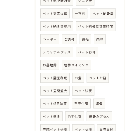
ペット熱中症対策
シニア犬
ペット霊園火葬
一宮市
ペット納骨堂
ペット納骨堂費用
ペット納骨堂営業時間
コーギー
ご遺骨
遺毛
肉球
メモリアルグッズ
ペットお骨
お墓埋葬
埋葬タイミング
ペット霊園利用
お盆
ペットお経
ペット盂蘭盆会
ペット法要
ペット49日法要
手元供養
返骨
ペット遺骨
自宅供養
遺骨カプセル
寺院ペット供養
ペット仏壇
お寺お経