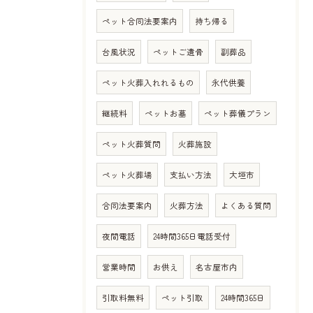
ペット合同法要案内
持ち帰る
台風状況
ペットご遺骨
副葬品
ペット火葬入れれるもの
永代供養
継続料
ペットお墓
ペット葬儀プラン
ペット火葬質問
火葬施設
ペット火葬場
支払い方法
大垣市
合同法要案内
火葬方法
よくある質問
夜間電話
24時間365日電話受付
営業時間
お供え
名古屋市内
引取料無料
ペット引取
24時間365日