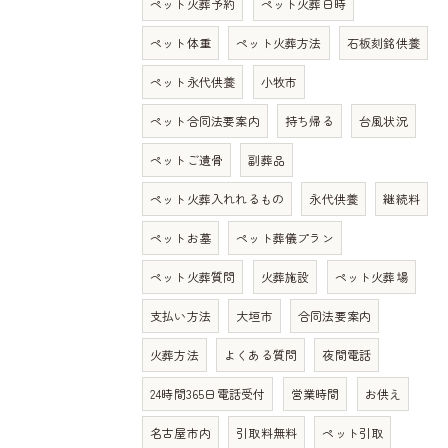
ペット火葬予約
ペット火葬日時
ペット体重
ペット火葬方法
石板刻銘供養
ペット永代供養
小牧市
ペット合同法要案内
持ち帰る
台風状況
ペットご遺骨
副葬品
ペット火葬入れれるもの
永代供養
継続料
ペットお墓
ペット葬儀プラン
ペット火葬質問
火葬施設
ペット火葬場
支払い方法
大垣市
合同法要案内
火葬方法
よくある質問
夜間電話
24時間365日電話受付
営業時間
お供え
名古屋市内
引取料無料
ペット引取