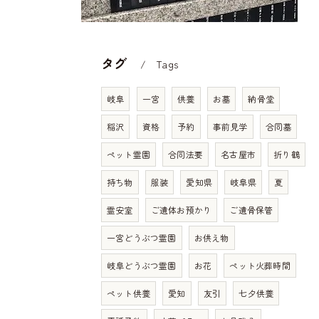
タグ
Tags
岐阜
一宮
供養
お墓
納骨堂
稲沢
資格
予約
事前見学
合同墓
ペット霊園
合同法要
名古屋市
折り鶴
持ち物
服装
愛知県
岐阜県
夏
霊安室
ご遺体お預かり
ご遺骨保管
一宮どうぶつ霊園
お供え物
岐阜どうぶつ霊園
お花
ペット火葬時間
ペット供養
愛知
友引
七夕供養