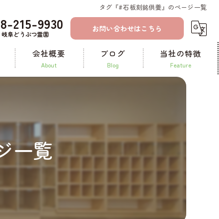
タグ『#石板刻銘供養』のページ一覧
58-215-9930
お問い合わせはこちら
岐阜どうぶつ霊園
会社概要
ブログ
当社の特徴
about
blog
feature
コラム
一宮のペット火葬
ペット霊園
ジ一覧
ペット葬儀
納骨
供養