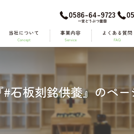
0586-64-9723
0
一宮どうぶつ霊園
当社について
事業内容
よくある質問
concept
service
FAQ
メモリアルグッズ
『#石板刻銘供養』のペー