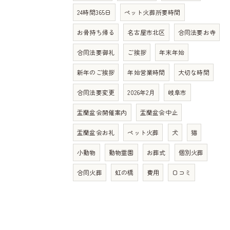
24時間365日
ペット火葬所要時間
お骨持ち帰る
名古屋市北区
合同法要お寺
合同法要御礼
ご挨拶
年末年始
新年のご挨拶
年始営業時間
大切な時間
合同法要変更
2026年2月
岐阜市
盂蘭盆会開催案内
盂蘭盆会中止
盂蘭盆会お礼
ペット火葬
犬
猫
小動物
動物霊園
お葬式
個別火葬
合同火葬
虹の橋
費用
口コミ