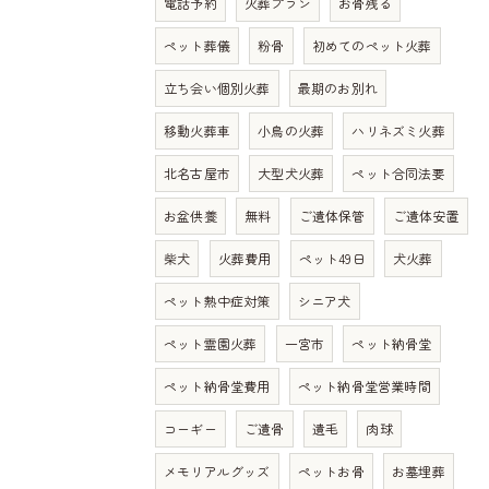
電話予約
火葬プラン
お骨残る
ペット葬儀
粉骨
初めてのペット火葬
立ち会い個別火葬
最期のお別れ
移動火葬車
小鳥の火葬
ハリネズミ火葬
北名古屋市
大型犬火葬
ペット合同法要
お盆供養
無料
ご遺体保管
ご遺体安置
柴犬
火葬費用
ペット49日
犬火葬
ペット熱中症対策
シニア犬
ペット霊園火葬
一宮市
ペット納骨堂
ペット納骨堂費用
ペット納骨堂営業時間
コーギー
ご遺骨
遺毛
肉球
メモリアルグッズ
ペットお骨
お墓埋葬