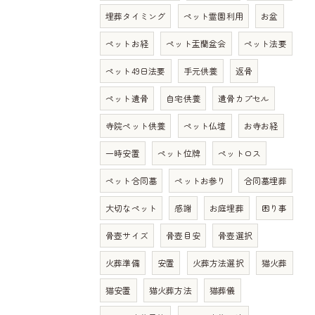
埋葬タイミング
ペット霊園利用
お盆
ペットお経
ペット盂蘭盆会
ペット法要
ペット49日法要
手元供養
返骨
ペット遺骨
自宅供養
遺骨カプセル
寺院ペット供養
ペット仏壇
お寺お経
一時安置
ペット位牌
ペットロス
ペット合同墓
ペットお参り
合同墓埋葬
大切なペット
感謝
お庭埋葬
困り事
骨壺サイズ
骨壺目安
骨壺選択
火葬準備
安置
火葬方法選択
猫火葬
猫安置
猫火葬方法
猫葬儀