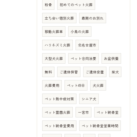
粉骨
初めてのペット火葬
立ち会い個別火葬
最期のお別れ
移動火葬車
小鳥の火葬
ハリネズミ火葬
北名古屋市
大型犬火葬
ペット合同法要
お盆供養
無料
ご遺体保管
ご遺体安置
柴犬
火葬費用
ペット49日
犬火葬
ペット熱中症対策
シニア犬
ペット霊園火葬
一宮市
ペット納骨堂
ペット納骨堂費用
ペット納骨堂営業時間