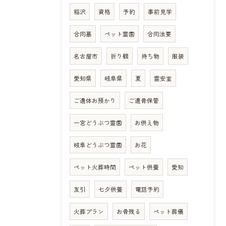
稲沢
資格
予約
事前見学
合同墓
ペット霊園
合同法要
名古屋市
折り鶴
持ち物
服装
愛知県
岐阜県
夏
霊安室
ご遺体お預かり
ご遺骨保管
一宮どうぶつ霊園
お供え物
岐阜どうぶつ霊園
お花
ペット火葬時間
ペット供養
愛知
友引
七夕供養
電話予約
火葬プラン
お骨残る
ペット葬儀