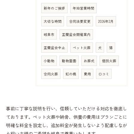
新年のご挨拶
年始営業時間
大切な時間
合同法要変更
2026年2月
岐阜市
盂蘭盆会開催案内
盂蘭盆会中止
ペット火葬
犬
猫
小動物
動物霊園
お葬式
個別火葬
合同火葬
虹の橋
費用
口コミ
事前に丁寧な説明を行い、信頼していただける対応を徹底し
ております。ペット火葬や納骨、供養の費用はプランごとに
明確な料金を設定し、追加料金が発生しないよう配慮しなが
ら飼い主様のご希望を岐阜で尊重いたします。