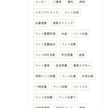
コーギー
ご遺骨
遺毛
肉球
メモリアルグッズ
ペットお骨
お墓埋葬
埋葬タイミング
ペット霊園利用
お盆
ペットお経
ペット盂蘭盆会
ペット法要
ペット49日法要
手元供養
返骨
ペット遺骨
自宅供養
遺骨カプセル
寺院ペット供養
ペット仏壇
お寺お経
一時安置
ペット位牌
ペットロス
ペット合同墓
ペットお参り
合同墓埋葬
大切なペット
感謝