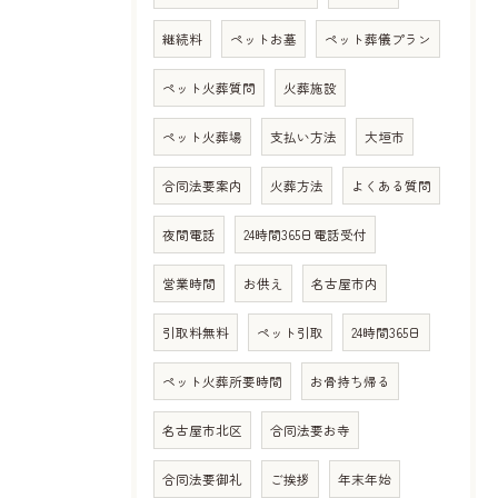
継続料
ペットお墓
ペット葬儀プラン
ペット火葬質問
火葬施設
ペット火葬場
支払い方法
大垣市
合同法要案内
火葬方法
よくある質問
夜間電話
24時間365日電話受付
営業時間
お供え
名古屋市内
引取料無料
ペット引取
24時間365日
ペット火葬所要時間
お骨持ち帰る
名古屋市北区
合同法要お寺
合同法要御礼
ご挨拶
年末年始