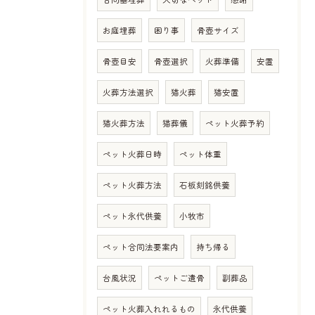
お庭埋葬
困り事
骨壺サイズ
骨壺目安
骨壺選択
火葬準備
安置
火葬方法選択
猫火葬
猫安置
猫火葬方法
猫葬儀
ペット火葬予約
ペット火葬日時
ペット体重
ペット火葬方法
石板刻銘供養
ペット永代供養
小牧市
ペット合同法要案内
持ち帰る
台風状況
ペットご遺骨
副葬品
ペット火葬入れれるもの
永代供養