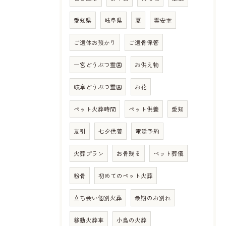
愛知県
岐阜県
夏
霊安室
ご遺体お預かり
ご遺骨保管
一宮どうぶつ霊園
お供え物
岐阜どうぶつ霊園
お花
ペット火葬時間
ペット供養
愛知
友引
七夕供養
電話予約
火葬プラン
お骨残る
ペット葬儀
粉骨
初めてのペット火葬
立ち会い個別火葬
最期のお別れ
移動火葬車
小鳥の火葬