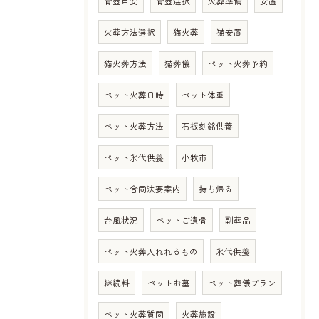
骨壺目安
骨壺選択
火葬準備
安置
火葬方法選択
猫火葬
猫安置
猫火葬方法
猫葬儀
ペット火葬予約
ペット火葬日時
ペット体重
ペット火葬方法
石板刻銘供養
ペット永代供養
小牧市
ペット合同法要案内
持ち帰る
台風状況
ペットご遺骨
副葬品
ペット火葬入れれるもの
永代供養
継続料
ペットお墓
ペット葬儀プラン
ペット火葬質問
火葬施設