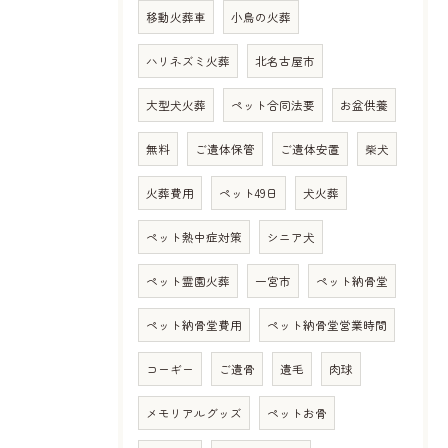
移動火葬車
小鳥の火葬
ハリネズミ火葬
北名古屋市
大型犬火葬
ペット合同法要
お盆供養
無料
ご遺体保管
ご遺体安置
柴犬
火葬費用
ペット49日
犬火葬
ペット熱中症対策
シニア犬
ペット霊園火葬
一宮市
ペット納骨堂
ペット納骨堂費用
ペット納骨堂営業時間
コーギー
ご遺骨
遺毛
肉球
メモリアルグッズ
ペットお骨