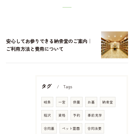
安心してお参りできる納骨堂のご案内｜
ご利用方法と費用について
タグ
Tags
岐阜
一宮
供養
お墓
納骨堂
稲沢
資格
予約
事前見学
合同墓
ペット霊園
合同法要