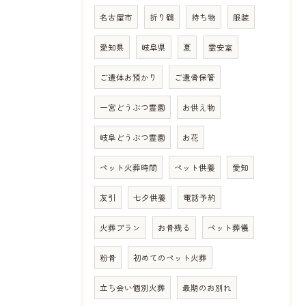
名古屋市
折り鶴
持ち物
服装
愛知県
岐阜県
夏
霊安室
ご遺体お預かり
ご遺骨保管
一宮どうぶつ霊園
お供え物
岐阜どうぶつ霊園
お花
ペット火葬時間
ペット供養
愛知
友引
七夕供養
電話予約
火葬プラン
お骨残る
ペット葬儀
粉骨
初めてのペット火葬
立ち会い個別火葬
最期のお別れ