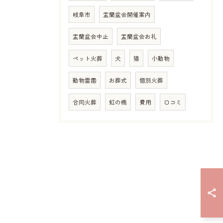
岐阜市
盂蘭盆会開催案内
盂蘭盆会中止
盂蘭盆会お礼
ペット火葬
犬
猫
小動物
動物霊園
お葬式
個別火葬
合同火葬
虹の橋
費用
口コミ