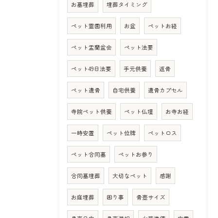
お墓埋葬
埋葬タイミング
ペット霊園利用
お盆
ペットお経
ペット盂蘭盆会
ペット法要
ペット49日法要
手元供養
返骨
ペット遺骨
自宅供養
遺骨カプセル
寺院ペット供養
ペット仏壇
お寺お経
一時安置
ペット位牌
ペットロス
ペット合同墓
ペットお参り
合同墓埋葬
大切なペット
感謝
お庭埋葬
困り事
骨壺サイズ