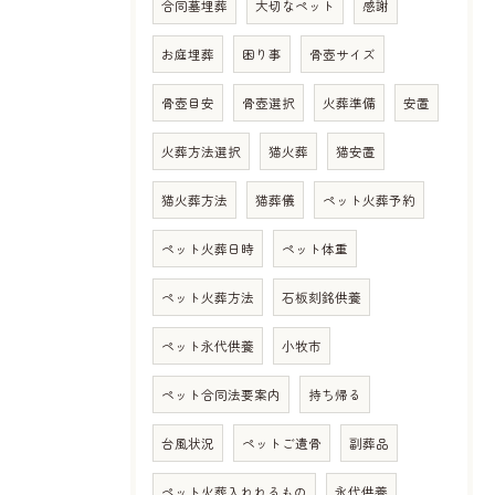
合同墓埋葬
大切なペット
感謝
お庭埋葬
困り事
骨壺サイズ
骨壺目安
骨壺選択
火葬準備
安置
火葬方法選択
猫火葬
猫安置
猫火葬方法
猫葬儀
ペット火葬予約
ペット火葬日時
ペット体重
ペット火葬方法
石板刻銘供養
ペット永代供養
小牧市
ペット合同法要案内
持ち帰る
台風状況
ペットご遺骨
副葬品
ペット火葬入れれるもの
永代供養