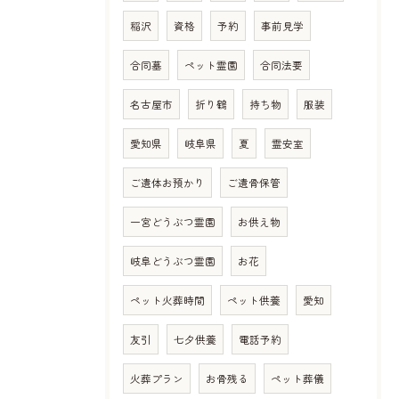
稲沢
資格
予約
事前見学
合同墓
ペット霊園
合同法要
名古屋市
折り鶴
持ち物
服装
愛知県
岐阜県
夏
霊安室
ご遺体お預かり
ご遺骨保管
一宮どうぶつ霊園
お供え物
岐阜どうぶつ霊園
お花
ペット火葬時間
ペット供養
愛知
友引
七夕供養
電話予約
火葬プラン
お骨残る
ペット葬儀