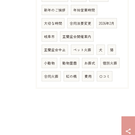
新年のご挨拶
年始営業時間
大切な時間
合同法要変更
2026年2月
岐阜市
盂蘭盆会開催案内
盂蘭盆会中止
ペット火葬
犬
猫
小動物
動物霊園
お葬式
個別火葬
合同火葬
虹の橋
費用
口コミ