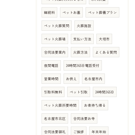
継続料
ペットお墓
ペット葬儀プラン
ペット火葬質問
火葬施設
ペット火葬場
支払い方法
大垣市
合同法要案内
火葬方法
よくある質問
夜間電話
24時間365日電話受付
営業時間
お供え
名古屋市内
引取料無料
ペット引取
24時間365日
ペット火葬所要時間
お骨持ち帰る
名古屋市北区
合同法要お寺
合同法要御礼
ご挨拶
年末年始