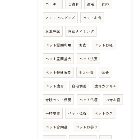
コーギー
ご遺骨
遺毛
肉球
メモリアルグッズ
ペットお骨
お墓埋葬
埋葬タイミング
ペット霊園利用
お盆
ペットお経
ペット盂蘭盆会
ペット法要
ペット49日法要
手元供養
返骨
ペット遺骨
自宅供養
遺骨カプセル
寺院ペット供養
ペット仏壇
お寺お経
一時安置
ペット位牌
ペットロス
ペット合同墓
ペットお参り