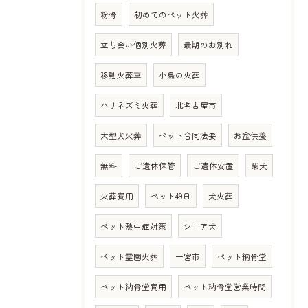
粉骨
初めてのペット火葬
立ち会い個別火葬
最期のお別れ
移動火葬車
小鳥の火葬
ハリネズミ火葬
北名古屋市
大型犬火葬
ペット合同法要
お盆供養
無料
ご遺体保管
ご遺体安置
柴犬
火葬費用
ペット49日
犬火葬
ペット熱中症対策
シニア犬
ペット霊園火葬
一宮市
ペット納骨堂
ペット納骨堂費用
ペット納骨堂営業時間