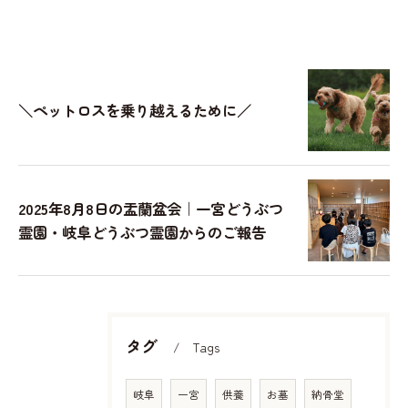
＼ペットロスを乗り越えるために／
2025年8月8日の盂蘭盆会｜一宮どうぶつ
霊園・岐阜どうぶつ霊園からのご報告
タグ
Tags
岐阜
一宮
供養
お墓
納骨堂