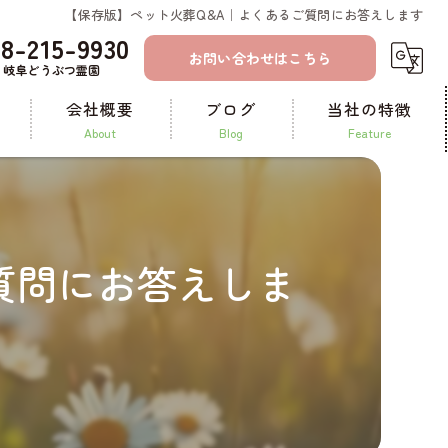
【保存版】ペット火葬Q&A｜よくあるご質問にお答えします
58-215-9930
お問い合わせはこちら
岐阜どうぶつ霊園
会社概要
ブログ
当社の特徴
about
blog
feature
コラム
一宮のペット火葬
ペット霊園
質問にお答えしま
ペット葬儀
納骨
供養