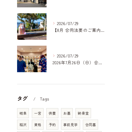
2026/07/29
【8月 合同法要のご案内】
2026/07/29
2026年7月26日（日）合同法要ご報告｜一宮どうぶつ霊園
タグ
Tags
岐阜
一宮
供養
お墓
納骨堂
稲沢
資格
予約
事前見学
合同墓