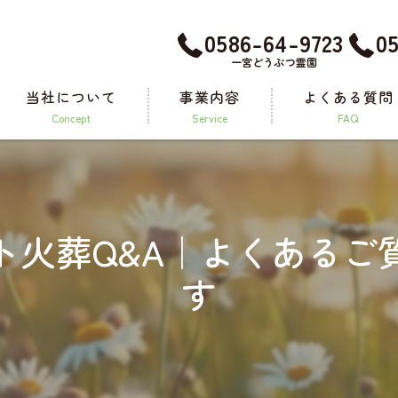
0586-64-9723
0
一宮どうぶつ霊園
当社について
事業内容
よくある質問
concept
service
FAQ
メモリアルグッズ
ト火葬Q&A｜よくあるご
す