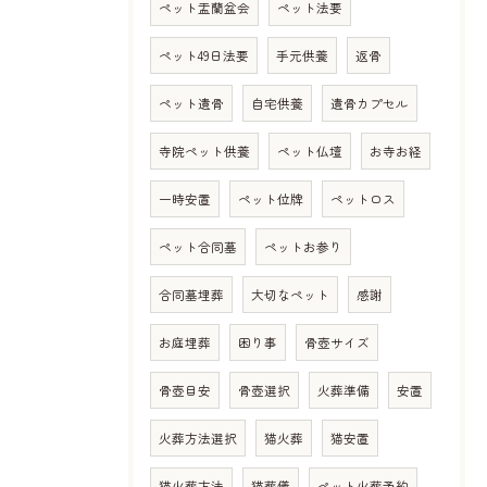
ペット盂蘭盆会
ペット法要
ペット49日法要
手元供養
返骨
ペット遺骨
自宅供養
遺骨カプセル
寺院ペット供養
ペット仏壇
お寺お経
一時安置
ペット位牌
ペットロス
ペット合同墓
ペットお参り
合同墓埋葬
大切なペット
感謝
お庭埋葬
困り事
骨壺サイズ
骨壺目安
骨壺選択
火葬準備
安置
火葬方法選択
猫火葬
猫安置
猫火葬方法
猫葬儀
ペット火葬予約