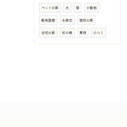
ペット火葬
犬
猫
小動物
動物霊園
お葬式
個別火葬
合同火葬
虹の橋
費用
口コミ