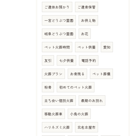
ご遺体お預かり
ご遺骨保管
一宮どうぶつ霊園
お供え物
岐阜どうぶつ霊園
お花
ペット火葬時間
ペット供養
愛知
友引
七夕供養
電話予約
火葬プラン
お骨残る
ペット葬儀
粉骨
初めてのペット火葬
立ち会い個別火葬
最期のお別れ
移動火葬車
小鳥の火葬
ハリネズミ火葬
北名古屋市