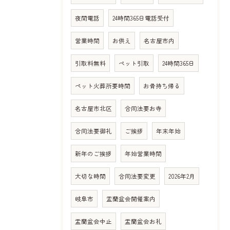
夜間電話
24時間365日電話受付
営業時間
お供え
名古屋市内
引取料無料
ペット引取
24時間365日
ペット火葬所要時間
お骨持ち帰る
名古屋市北区
合同法要お寺
合同法要御礼
ご挨拶
年末年始
新年のご挨拶
年始営業時間
大切な時間
合同法要変更
2026年2月
岐阜市
盂蘭盆会開催案内
盂蘭盆会中止
盂蘭盆会お礼