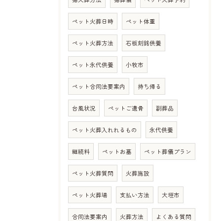
ペット火葬日時
ペット体重
ペット火葬方法
石板刻銘供養
ペット永代供養
小牧市
ペット合同法要案内
持ち帰る
台風状況
ペットご遺骨
副葬品
ペット火葬入れれるもの
永代供養
継続料
ペットお墓
ペット葬儀プラン
ペット火葬質問
火葬施設
ペット火葬場
支払い方法
大垣市
合同法要案内
火葬方法
よくある質問