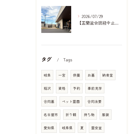
2026/07/29
【盂蘭盆会読経中止のお知らせ】｜岐阜どうぶつ霊園
タグ
Tags
岐阜
一宮
供養
お墓
納骨堂
稲沢
資格
予約
事前見学
合同墓
ペット霊園
合同法要
名古屋市
折り鶴
持ち物
服装
愛知県
岐阜県
夏
霊安室