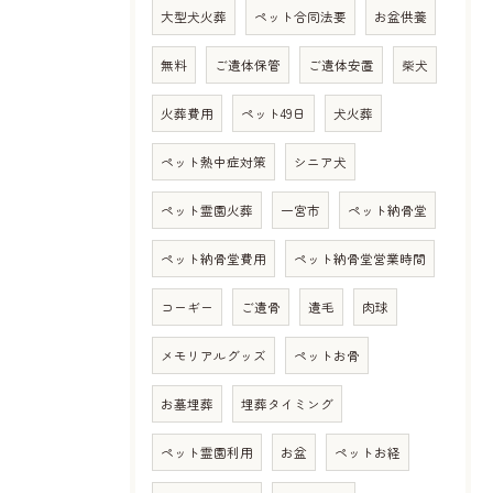
大型犬火葬
ペット合同法要
お盆供養
無料
ご遺体保管
ご遺体安置
柴犬
火葬費用
ペット49日
犬火葬
ペット熱中症対策
シニア犬
ペット霊園火葬
一宮市
ペット納骨堂
ペット納骨堂費用
ペット納骨堂営業時間
コーギー
ご遺骨
遺毛
肉球
メモリアルグッズ
ペットお骨
お墓埋葬
埋葬タイミング
ペット霊園利用
お盆
ペットお経